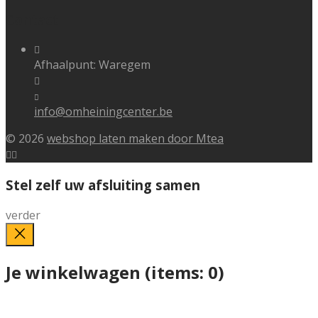
Contact
Afhaalpunt: Waregem
info@omheiningcenter.be
© 2026
webshop laten maken door Mtea
Stel zelf uw afsluiting samen
verder
Je winkelwagen
(items: 0)