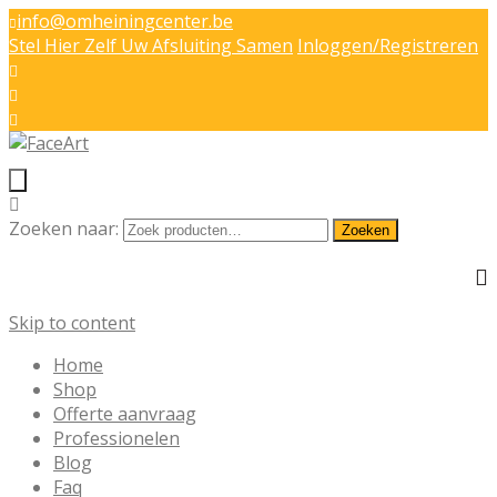
info@omheiningcenter.be
Stel Hier Zelf Uw Afsluiting Samen
Inloggen/Registreren
Zoeken naar:
Zoeken
Skip to content
Home
Shop
Offerte aanvraag
Professionelen
Blog
Faq