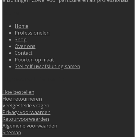
aflsuitingen. Zowel voor particulieren als professionals.
Menu
Home
Professionelen
Shop
Over ons
Contact
Poorten op maat
Stel zelf uw afsluiting samen
Algemene informatie
Hoe bestellen
Hoe retourneren
Veelgestelde vragen
Privacy voorwaarden
Retourvoorwaarden
Algemene voorwaarden
Sitemap