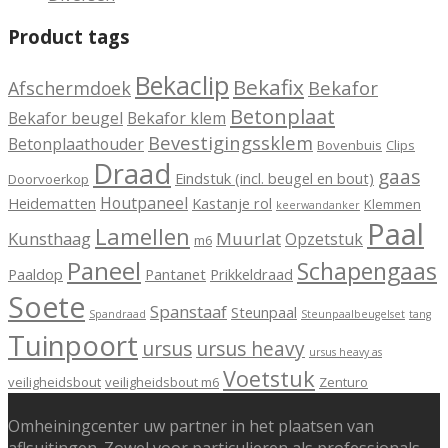
Product tags
Bekaclip
Bekafix
Bekafor
Afschermdoek
Betonplaat
Bekafor beugel
Bekafor klem
Bevestigingssklem
Betonplaathouder
Bovenbuis
Clips
Draad
gaas
Eindstuk (incl. beugel en bout)
Doorvoerkop
Houtpaneel
Heidematten
Kastanje rol
Klemmen
keerwandanker
Paal
Lamellen
Kunsthaag
Muurlat
Opzetstuk
m6
Paneel
Schapengaas
Paaldop
Pantanet
Prikkeldraad
Soete
Spanstaaf
Steunpaal
Spandraad
Steunpaalbeugelset
tang
Tuinpoort
ursus
ursus heavy
ursus heavy as
Voetstuk
veiligheidsbout
veiligheidsbout m6
Zenturo
Omheiningcenter uw partner in het plaatsen van