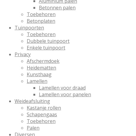
Aluminium palen
Betonnen palen
Toebehoren
Betonplaten
Tuinpoorten
Toebehoren
Dubbele tuinpoort
Enkele tuinpoort
Privacy
Afschermdoek
Heidematten
Kunsthaag
Lamellen
Lamellen voor draad
Lamellen voor panelen
Weideafsluiting
Kastanje rollen
Schapengaas
Toebehoren
Palen
Diversen