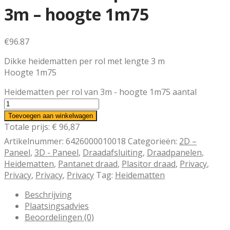
3m – hoogte 1m75
€
96.87
Dikke heidematten per rol met lengte 3 m
Hoogte 1m75
Heidematten per rol van 3m - hoogte 1m75 aantal
Toevoegen aan winkelwagen
Totale prijs:
€ 96,87
Artikelnummer:
6426000010018
Categorieën:
2D –
Paneel
,
3D - Paneel
,
Draadafsluiting
,
Draadpanelen
,
Heidematten
,
Pantanet draad
,
Plasitor draad
,
Privacy
,
Privacy
,
Privacy
,
Privacy
Tag:
Heidematten
Beschrijving
Plaatsingsadvies
Beoordelingen (0)